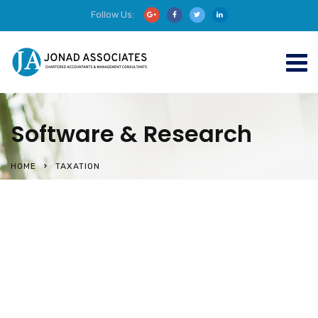
Follow Us:
Software & Research
HOME
TAXATION
Audit and Assurance
Taxation
Advisory