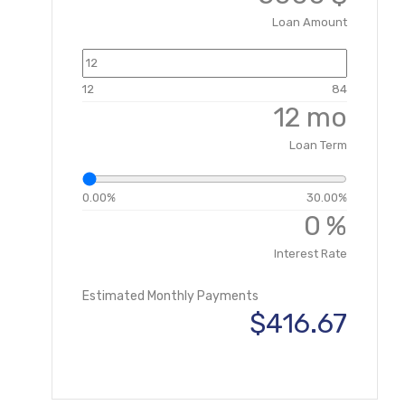
Loan Amount
12
84
mo
Loan Term
0.00%
30.00%
%
Interest Rate
Estimated Monthly Payments
$416.67