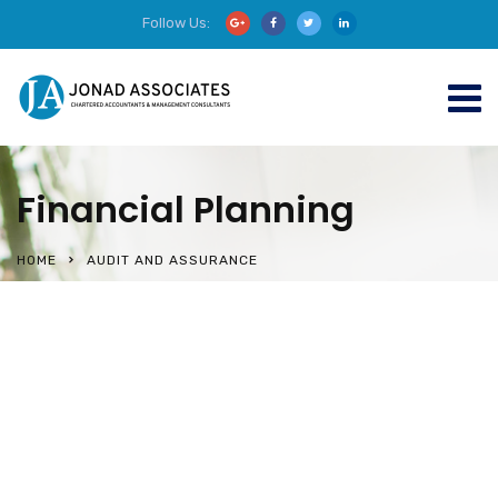
Follow Us:
Financial Planning
HOME
AUDIT AND ASSURANCE
Audit and Assurance
Taxation
Advisory